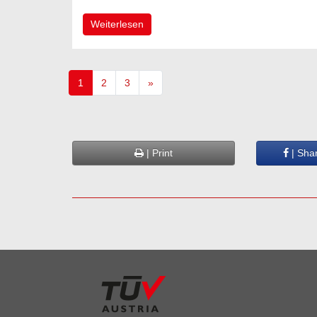
Weiterlesen
1
2
3
»
| Print
| Sha