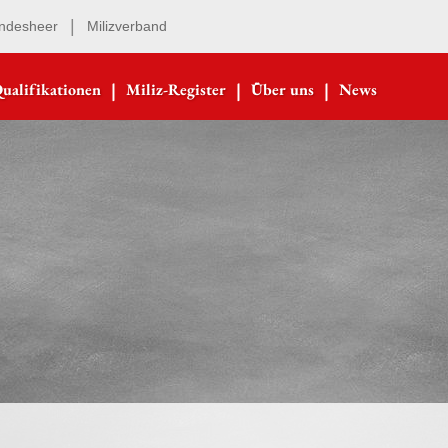
|
ndesheer
Milizverband
|
|
|
ualifikationen
Miliz-Register
Über uns
News