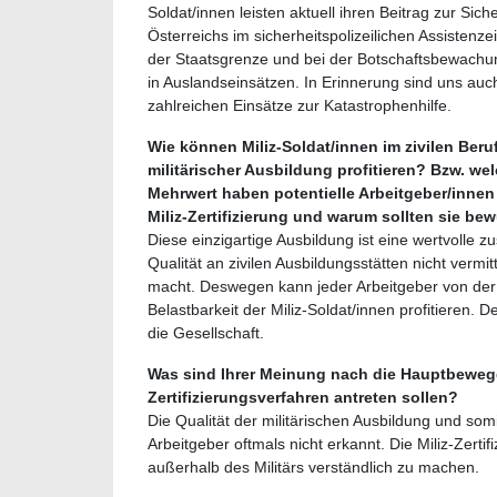
Soldat/innen leisten aktuell ihren Beitrag zur Siche
Österreichs im sicherheitspolizeilichen Assistenze
der Staatsgrenze und bei der Botschaftsbewachu
in Auslandseinsätzen. In Erinnerung sind uns auc
zahlreichen Einsätze zur Katastrophenhilfe.
Wie können Miliz-Soldat/innen im zivilen Beru
militärischer Ausbildung profitieren? Bzw. we
Mehrwert haben potentielle Arbeitgeber/innen
Miliz-Zertifizierung und warum sollten sie bew
Diese einzigartige Ausbildung ist eine wertvolle z
Qualität an zivilen Ausbildungsstätten nicht vermitt
macht. Deswegen kann jeder Arbeitgeber von der
Belastbarkeit der Miliz-Soldat/innen profitieren. D
die Gesellschaft.
Was sind Ihrer Meinung nach die Hauptbewegg
Zertifizierungsverfahren antreten sollen?
Die Qualität der militärischen Ausbildung und somi
Arbeitgeber oftmals nicht erkannt. Die Miliz-Zertif
außerhalb des Militärs verständlich zu machen.