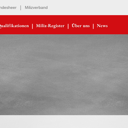
|
ndesheer
Milizverband
|
|
|
ualifikationen
Miliz-Register
Über uns
News