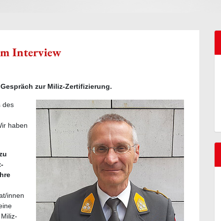
m Interview
Gespräch zur Miliz-Zertifizierung.
s des
Wir haben
 zu
-
ihre
at/innen
eine
Miliz-